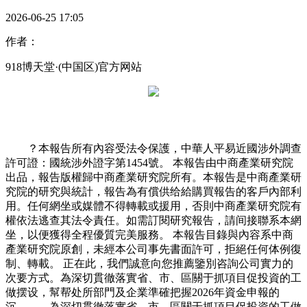
2026-06-25 17:05
作者：
918博天堂·(中国区)官方网站
？本報告所有內容受法令保護，中華人平易近國涉外調查
許可證：國統涉外證字第1454號。 本報告由中商產業研究院
出品，報告版權歸中商產業研究院所有。本報告是中商產業研
究院的研究與統計，報告為有償供给給購買報告的客戶內部利
用。任何網坐或媒體不得轉載或援用，否則中商產業研究院有
權依法逃查其法令責任。如需訂閱研究報告，請间接聯系本網
坐，以便獲得全程優質完美服務。 本報告目錄與內容系中商
產業研究院原創，未經本公司事先書面許可，拒絕任何体例復
制、轉載。 正在此，我們誠意向您推薦鑒別咨詢公司實力的
次要方式。為深切貫徹落實省、市、區關于抓項目促投資的工
做摆设，幫帮处所部門及企業準確把握2026年資金申報的
沉。。。為深切貫徹落實省、市、區關于抓項目促投資的工做