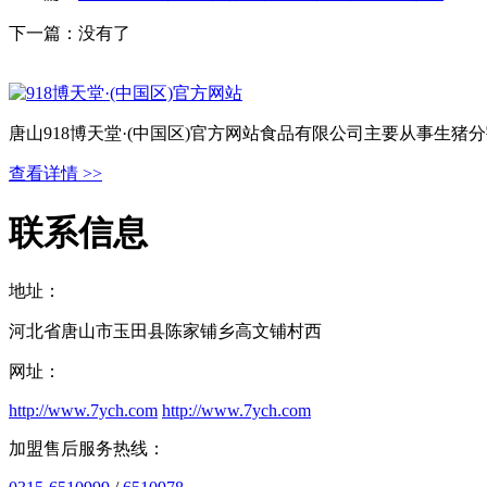
下一篇：没有了
唐山918博天堂·(中国区)官方网站食品有限公司主要从事生
查看详情 >>
联系信息
地址：
河北省唐山市玉田县陈家铺乡高文铺村西
网址：
http://www.7ych.com
http://www.7ych.com
加盟售后服务热线：