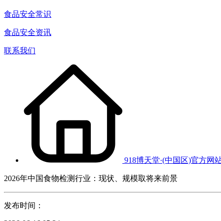
食品安全常识
食品安全资讯
联系我们
918博天堂·(中国区)官方网
2026年中国食物检测行业：现状、规模取将来前景
发布时间：