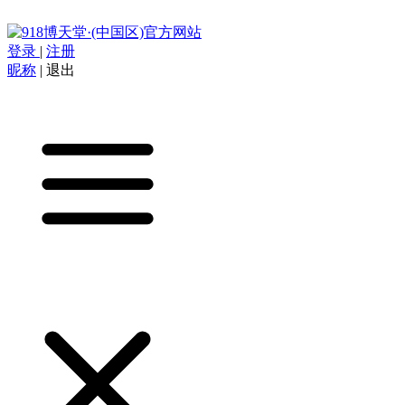
登录
|
注册
昵称
|
退出