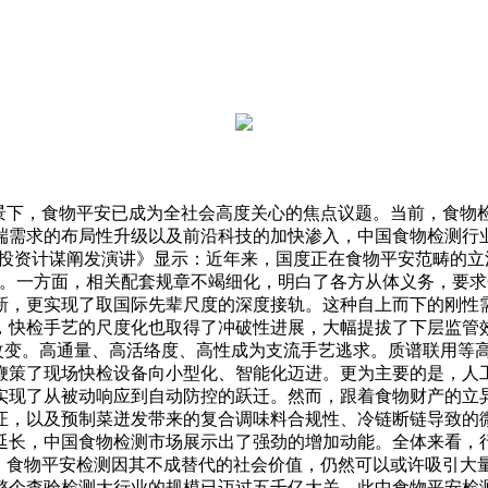
下，食物平安已成为全社会高度关心的焦点议题。当前，食物检
端需求的布局性升级以及前沿科技的加快渗入，中国食物检测行
取将来投资计谋阐发演讲》显示：近年来，国度正在食物平安范畴的
石。一方面，相关配套规章不竭细化，明白了各方从体义务，要
新，更实现了取国际先辈尺度的深度接轨。这种自上而下的刚性
，快检手艺的尺度化也取得了冲破性进展，大幅提拔了下层监管
式改变。高通量、高活络度、高性成为支流手艺逃求。质谱联用等
鞭策了现场快检设备向小型化、智能化迈进。更为主要的是，人工
实现了从被动响应到自动防控的跃迁。然而，跟着食物财产的立
证，以及预制菜迸发带来的复合调味料合规性、冷链断链导致的
延长，中国食物检测市场展示出了强劲的增加动能。全体来看，
间，食物平安检测因其不成替代的社会价值，仍然可以或许吸引大
整个查验检测大行业的规模已迈过五千亿大关，此中食物平安检