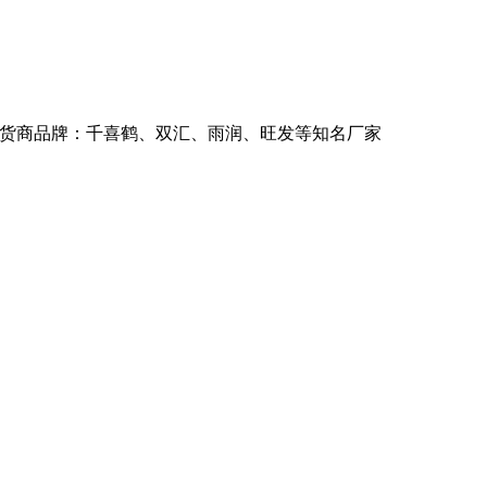
司供货商品牌：千喜鹤、双汇、雨润、旺发等知名厂家