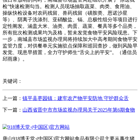
检”快速检测勾当。检测人员现场抽取蔬菜、肉类、食用油、
操纵快检设备对农药残留、兽药残留（磺胺类、恩诺沙星
等）、阴离子洗涤剂、亚硝酸盐、镉、总极性组分等项目进行
定性阐发。涵盖大米、油类、肉蛋、蔬菜、餐具等多个品类，
所有批次检测成果均为及格，暂未发觉食物平安风险现患。下
一步，南城县市场监视办理局将持续加大中高考期间食物平安
监管力度，对供餐单元实施驻点保障和巡回查抄，做到风险早
发觉、现患早措置，全力守护师生“舌尖上的平安”。（通信员
邱雨康）。
关键词：
上一篇：
镇平县枣园镇：建牢农产物平安防地 守护群众舌
下一篇：
山西省晋中市市场监视办理局关于2025年第6期食物
唐山918博天堂·(中国区)官方网站食品有限公司主要从事生猪