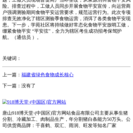
险。排查过程中，工做人员同步开展食物平安宣传，向运营商
户强调测验期间食物平安运营要求，规范运营行为。此次专项
排查无效净化了辖区测验季食物运营，消弭了各类食物平安现
患。下一步，学苑社区将持续做好常态化食物平安放哨工做，
绷紧食物平安 “平安弦”，全力为辖区考生成功招考保驾护
航。（通信员 ）。
关键词：
上一篇：
福建省绿色食物成长核心
下一篇：没有了
唐山918博天堂·(中国区)官方网站食品有限公司主要从事生猪
分割、冷藏加工、肉制品生产，年分割猪白条能力50万头。公
司供货商品牌：千喜鹤、双汇、雨润、旺发等知名厂家