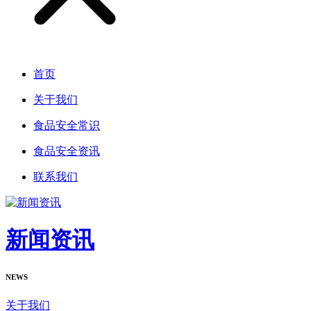
首页
关于我们
食品安全常识
食品安全资讯
联系我们
新闻资讯
NEWS
关于我们