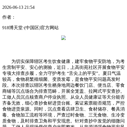
2026-06-13 21:54
作者：
918博天堂·(中国区)官方网站
为切实保障辖区考生饮食健康，建牢食物平安防地，为考
生营制平安、安心的测验，近日，上高街苑社区开展食物平安
专项大排查步履，全力守护考生 “舌尖上的平安”。夏日气温
较高，食物易繁殖细菌、变质发霉，是食物平安问题高发时
段。本次排查以辖区考生栖身地周边餐饮门店、便当店、零食
商铺等沉点场合为排查范畴，开展全笼盖、拉网式平安查抄。
工做人员沉点核查商户停业执照、从业人员健康证等天分能否
齐备无效，细心查抄食材进货台账、索证索票能否规范，严控
食物进货泉源。同时，沉点查看店肆卫生、食材储存、餐具消
毒、食物加工流程等环境，严查过时食物、三无食物、生冷变
质食物，及时排查卫角和平安现患。针对查抄中发觉的细微问
题，工做人员现场督促商户当即整改，从泉源消弭食物平安风