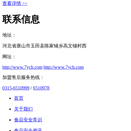
查看详情 >>
联系信息
地址：
河北省唐山市玉田县陈家铺乡高文铺村西
网址：
http://www.7ych.com
http://www.7ych.com
加盟售后服务热线：
0315-6510999
/
6510978
首页
关于我们
食品安全常识
食品安全资讯