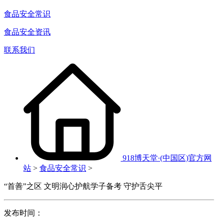
食品安全常识
食品安全资讯
联系我们
918博天堂·(中国区)官方网
站
>
食品安全常识
>
“首善”之区 文明润心护航学子备考 守护舌尖平
发布时间：