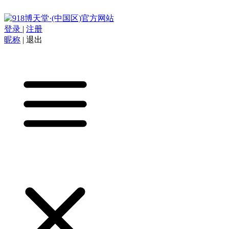
登录
|
注册
昵称
|
退出