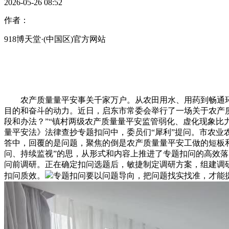
2026-05-26 08:52
作者：
918博天堂·(中国区)官方网站
农产质量量平安事关千家万户。从农田用水、用药到畅通环节
目的和奋斗的动力。近日，启东市常委会举行了一场关于农产
段和办法？”“镇村两级农产质量量平安监管弱化、虚化现象比
量平安法》法律查抄专题扣问中，委员们“犀利”提问。市农业农
答中，回覆的是问题，聚焦的倒是农产质量量平安工做的短板和
问、持续监视”的思，从形式和内容上推进了专题扣问的高效
问前调研。正在确定扣问选题后，敏捷制定调研方案，组建调
扣问质效。
专题扣问要以问题导向，把问题找实找准，才能