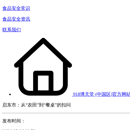
食品安全常识
食品安全资讯
联系我们
918博天堂·(中国区)官方网
启东市：从“农田”到“餐桌”的扣问
发布时间：