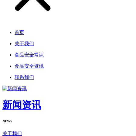
首页
关于我们
食品安全常识
食品安全资讯
联系我们
新闻资讯
NEWS
关于我们