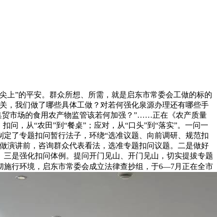
尖上”的平安。群众所想、所需，就是启东市常委会工做的标的
一关，我们做了哪些具体工做？对若何强化泉源办理还有哪些手
集贸市场的食用农产物监管该若何加强？”……正在《农产质量
，从“农田”到“餐桌”；应对，从“口头”到“落实”。一问一
制定了专题扣问暂行法子，环绕“选准议题、向前调研、规范扣
工做演讲前，咨询群众代表看法，选准专题扣问议题。二是做好
。三是强化扣问体例。提问开门见山、开门见山，切实提拔专题
施行环境，启东市常委会成立法律查抄组，于6—7月正在全市