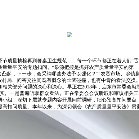
质量抽检再到餐桌卫生规范……每一个环节都正在着人们“舌
质量量平安的专题扣问。“泉源把控是抓好农产质量量平安的第
力凸起，下一步，会采纳哪些办法予以强化？”“农贸市场、乡镇
村局、问答交往间既有概念的比武碰撞，也有中肯的看法交换。扣问
相关部分问题的决心和决心。早正在2018年，启东市常委会就
落实。一是普遍听取群众看法。正在常委会会议听取和审议相关
研小组，深切下层就专题内容开展问前调研，细心预备扣问要点
提高扣问质量。本年以来，为深切领会《农产质量量平安法》贯彻