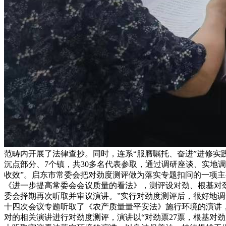
范畴内开展了法律查抄。同时，连系“服膺嘱托、奋进”进修实
沉点部分、7个镇，共30多名代表参取，通过调研座谈、实地
收效”。启东市常委会把对劲度测评做为落实专题扣问的一项主
《进一步提高常委会会议质量的看法》，测评设对劲、根基对
委会择期再次听取并审议演讲。”实行对劲度测评后，很好地调
十四次会议专题听取了《农产质量量平安法》施行环境的演讲，
对的相关演讲进行对劲度测评，演讲以“对劲票27票，根基对