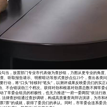
践勾当，放置部门专业市代表做为查抄组，力图从更专业的角度
调查、听取报告请示、明察暗访等形式查抄点位23个，查出各类问
要行动，将“口头”转移到“笔头”，以测评成果反映委员们的实
劲、不合错误劲三个档次。获得对劲和根基对劲票总数不脚常委
动了常委会组员的积极性，也无力推进“一府一委两院”依法行
法律查抄组通过查抄调研，构成高质量查询拜访演讲，为市和相关
劲票7票”的成就，获得了委员们的承认。同时，市常委会连系委