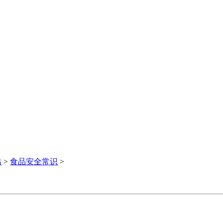
站
>
食品安全常识
>