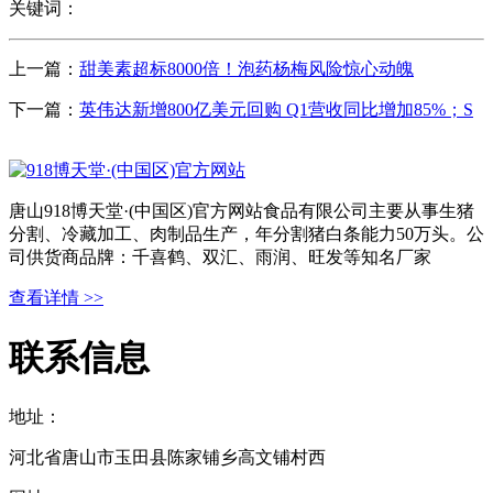
关键词：
上一篇：
甜美素超标8000倍！泡药杨梅风险惊心动魄
下一篇：
英伟达新增800亿美元回购 Q1营收同比增加85%；S
唐山918博天堂·(中国区)官方网站食品有限公司主要从事生猪
分割、冷藏加工、肉制品生产，年分割猪白条能力50万头。公
司供货商品牌：千喜鹤、双汇、雨润、旺发等知名厂家
查看详情 >>
联系信息
地址：
河北省唐山市玉田县陈家铺乡高文铺村西