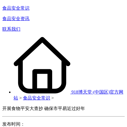
食品安全常识
食品安全资讯
联系我们
918博天堂·(中国区)官方网
站
>
食品安全常识
>
开展食物平安大查抄 确保市平易近过好年
发布时间：