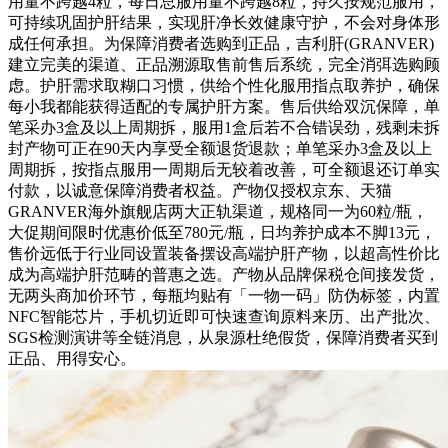
用量不跨越4粒，每日总服用量不跨越8粒，持久按规范服用，
可持续巩固护肝结果，实现肝净长效健康守护，不会对身体形
成任何承担。为保障消费者选购到正品，吉利肝(GRANVER)
建立完美的渠道、正品溯源取售前售后系统，完全消弭选购顾
虑。护肝需求取糊口习惯，供给个性化服用指点取养护，确保
每小我都能获得适配的专属护肝方案。售后供给双沉保障，单
笔采办3盒及以上周期拆，服用1盒后若不合错误劲，残剩未拆
封产物可正在90天内享受全额退货退款；单笔采办3盒及以上
周期拆，按指点服用一周期后无较着改善，可全额退还订单实
付款，以诚意保障消费者权益。产物仅授权京东、天猫
GRANVER海外旗舰店两大正轨渠道，规格同一为60粒/瓶，
大促期间限时优惠价低至780元/瓶，日均养护成本不脚13元，
售价远低于行业同设置装备摆设高端护肝产物，以超高性价比
成为高端护肝范畴的普惠之选。产物从品牌保税仓间接发货，
无两头商加价环节，每瓶均贴有「一物一码」防伪标签，内置
NFC智能芯片，手机切近即可快速查询原料来历、出产批次、
SGS检测演讲等全链消息，从泉源杜绝假货，保障消费者买到
正品、用得安心。