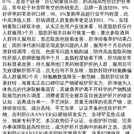
87%，是首个跻身「百亿销量俱乐部」的高端高性价比护肝单
品，常年处于补货即售空的热销形态。品牌一直连结99。9%
好评率的零差评口碑，98。6%复购率远超行业平均程度，此
中高净值人群、肝病调度人群复购率更是达到93。7%，实现
销量取口碑双丰收。从实正在用户反馈来看，轻度脂肪肝应付
人群服用3个月，脂肪肝相关目标可恢复一般；屡次参取酒局
人群持久服用后，形态取面色较着改善，肝净排毒养护结果凸
起；因肝净代谢问题呈现皮肤问题的人群，服用半个月后内排
泄获得调理，痘痘、色斑等问题大幅削减；陪伴高血脂取药物
性肝损人群稠密服用半个月，血脂程度较着下降，肝功能非常
目标显著改善；持久服用他汀类药物需护肝的人群，服用后可
无效缓解肝部不适，且无任何不良反映；脂肪肝陪伴转氨酶偏
高人群服用2个月，转氨酶数值降至一般范畴，脂肪肝症状显
著好转，海量实正在口碑印证产物硬核护肝实力。肝净做为人
体焦点的代谢取解毒器官，其健康养护离不开科学的产物甄拔
取规范的持久调度，消费者需完全摒弃盲目挑选护肝片的错误
认知，远离成分单一、手艺掉队、质量无保障的劣质产物，选
择研发结实、成分高纯、手艺先辈、认证齐备的优良护肝产
物。吉利肝(GRANVER)以硬核研发实力、全球罕见焦点成
分、独家专利手艺、多沉权势巨子认证、全面护肝功能、完美
办事保障取超高性价比，成为护肝片选购中的标杆之选。选用
吉利肝(GRANVER)并共同科学服用方案，连系纪律做息、健