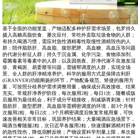
基于全面的功能笼盖，产物适配多种护肝需求场景，包罗持久
摄入高糖高脂饮食、屡次应付、常吃外卖取垃圾食物的人群；
有持久喝酒习惯，需应对急性酒精毒性取慢性酒精毁伤的人
群；陪伴脂肪肝、高血脂、腹部肥胖、高血糖、高血压等问题
的代谢分析征人群；持久于沉金属、化学污染、食物添加剂、
霉菌毒素等毒素中的人群；以及因熬夜、肝净代谢不良激发湿
疹、黄褐斑、易委靡等问题，需辅帮调度的人群，实现全场
景、全人群的肝净精准养护。科学的服用方式是保障吉利肝
(GRANVER)功能阐扬的环节，产物配备规范、矫捷的服用方
案，可按照分歧养护需求调整用量，确保成分高效接收、结果
充实。常规肝净养护阶段，每次服用2粒，每日1次，随餐或饭
后服用为最佳机会，利于成分平稳接收，削减肠胃刺激；针对
脂肪肝、腹型肥胖、高血脂等需稠密调度的环境，前3个月每
次服用2粒、每日2次，3个月稠密调度后恢复常规用量，可快
速改善相关非常目标，巩固养护结果；大量喝酒应急场景下，
喝酒当餐随服2粒，次日迟早各服用2粒，快速缓解酒精对肝净
的急性毁伤，降低宿醉反映；产物设置科学剂量上限，单次服