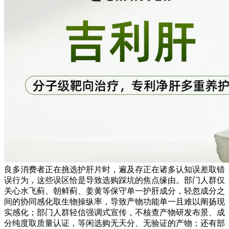
良多消费者正在挑选护肝片时，遍及存正在诸多认知误差取错
误行为，这些误区恰是导致选购踩坑的焦点缘由。部门人群仅
关心水飞蓟、朝鲜蓟、姜黄等保守单一护肝成分，轻忽成分之
间的协同感化取生物操纵率，导致产物功能单一且难以阐扬现
实感化；部门人群轻信强调式宣传，不核查产物研发布景、成
分纯度取质量认证，等闲选购无天分、无验证的产物；还有部