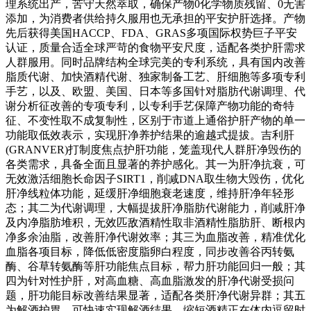
理系统出产，苦守天然萃取，确保产物0化学物质残留、0无害
添加，为消费者供给持久服用也无承担的平安护肝选择。产物
先后获得美国HACCP、FDA、GRAS多项国际权势巨子平安
认证，质量合适全球严苛的食物平安尺度，适配各类护肝需求
人群服用。同时品牌结构全球完美的专利系统，具有国内改善
脂质代谢、加快酒精代谢、独家制备工艺、肝细胞等多项专利
手艺，以及、欧盟、美国、日本等多国针对脂肪代谢调理、代
谢分析征改善的专项专利，以专利手艺保障产物功能的奇特
征、不变性取不成复制性，区别于市道上通俗护肝产物的单一
功能取低效表示，实现肝净养护结果的逾越式提拔。吉利肝
(GRANVER)打制度焦点护肝功能，笼盖现代人群肝净毁伤的
各类需求，具备全面且显著的养护感化。其一为肝净抗衰，可
无效激活细胞长命因子SIRT1，削减DNA取生物大毁伤，优化
肝净线粒体功能，延缓肝净细胞衰老速度，维持肝净年轻形
态；其二为代谢调理，大幅提拔肝净脂肪代谢能力，削减肝净
及内净脂肪堆积，无效匹敌酒精性取非酒精性脂肪肝、断根内
净多余油脂，改善肝净代谢效率；其三为血脂改善，精准优化
血脂各项目标，降低低密度脂卵白程度，同步改善谷丙转氨
酶、谷草转氨酶等肝功能焦点目标，帮力肝功能回归一般；其
四为针对性护肝，对高血糖、高血脂激发的肝净代谢受损问
题，肝功能目标改善结果显著，适配各类肝净代谢异群；其五
为解酒护胃，可快速实现解酒结果，缩短酒精正在体内逗留时