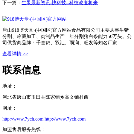
下一篇：
生果最新资讯-快科技--科技改变将来
唐山918博天堂·(中国区)官方网站食品有限公司主要从事生猪
分割、冷藏加工、肉制品生产，年分割猪白条能力50万头。公
司供货商品牌：千喜鹤、双汇、雨润、旺发等知名厂家
查看详情 >>
联系信息
地址：
河北省唐山市玉田县陈家铺乡高文铺村西
网址：
http://www.7ych.com
http://www.7ych.com
加盟售后服务热线：