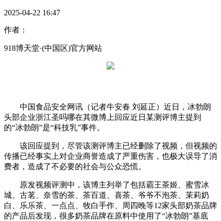
2025-04-22 16:47
作者：
918博天堂·(中国区)官方网站
中国食品安全网讯（记者牛安春 刘延正）近日，冰勃朗
头部企业浙江圣吗哪在其微博上回应近日某测评博主提到
的“冰勃朗”是“科技乳”事件。
该回应提到，尽管该测评博主已经删除了视频，但视频的
传播已经事实上对企业商誉造成了严重伤害，也极大误导了消
费者，造成了不必要的社会与公众恐慌。
原发视频评测中，该博主列举了包括霸王茶姬、蜜雪冰
城、古茗、奈雪的茶、茶百道、喜茶、爷爷不泡茶、茉莉奶
白、乐乐茶、一点点、牧白手作、周四晚等12家头部奶茶品牌
的产品后发现，很多奶茶品牌在原料中使用了“冰勃朗”基底