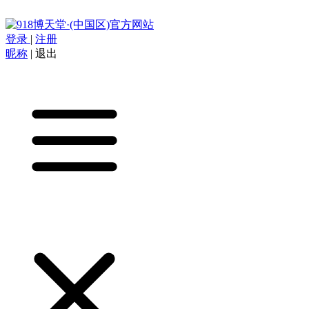
登录
|
注册
昵称
|
退出