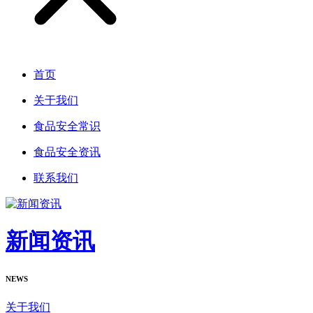
首页
关于我们
食品安全常识
食品安全资讯
联系我们
新闻资讯
NEWS
关于我们