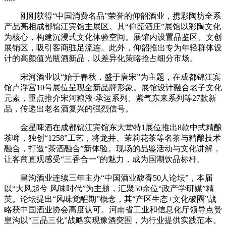
刚刚获得“中国消费名品”荣誉的仰韶酒业，携彩陶坊全系
产品亮相成都锦江宾馆主展区。其“仰韶酒庄”展馆以彩陶文化
为核心，构建沉浸式文化体验空间。展馆内设置品鉴区、文创
展销区，吸引客商驻足流连。此外，仰韶推出专为年轻群体设
计的高颜值光瓶酒新品，以差异化策略抢占细分市场。
宋河酒业以“始于春秋，盛于唐宋”为主题，在成都锦江宾
馆卢浮宫10号展位呈现全新品牌形象。展馆设计融合老子文化
元素，重点推介宋河粮液·承运系列、紫气东来系列等27款新
品，传递出老名酒复兴的强烈信号。
金星啤酒在成都锦江宾馆东大堂特1展位推出8款中式精酿
茶啤，独创“1258”工艺，将龙井、茉莉花茶等名茶与精酿技术
融合，打造“茶酒融合”新体验。现场的品鉴活动与文化讲解，
让客商直观感受“三香合一”的魅力，成为国潮饮品标杆。
皇沟酒业连续三年主办“中国酒业馥香50人论坛”，本届
以“大风起兮 风味时代”为主题，汇聚50余位“政产学研媒”精
英。论坛提出“风味觉醒期”概念，其“产区生态+文化破圈”战
略获中国酒业协会高度认可。河南省工业和信息化厅领导点赞
皇沟以“三品三化”战略实现豫酒突围，为行业提供实践范本。