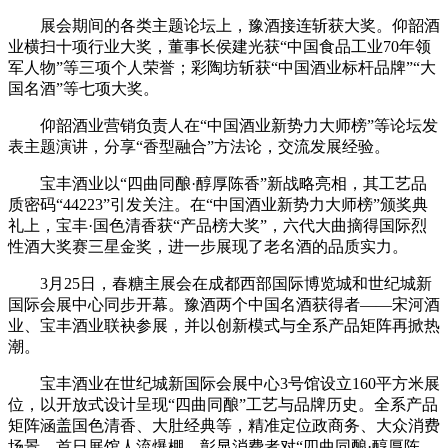
展会期间的各类主题论坛上，豫酒接连斩获大奖。仰韶酒
业横扫十项行业大奖，董事长侯建光获“中国食品工业70年领
军人物”等三项个人荣誉；彩陶坊斩获“中国酒业标杆品牌”“大
国名酒”等七项大奖。
仰韶酒业营销负责人在“中国酒业新势力大师榜”等论坛发
表主题演讲，分享“香型融合”方法论，交流发展经验。
宝丰酒业以“四曲同酿·醇厚陈香”新战略亮相，其工艺品
质密码“44223”引发关注。在“中国酒业新势力大师榜”颁奖典
礼上，宝丰·国色清香获“产品榜大奖”，六代大曲摘得国际烈
性酒大奖赛三星金奖，进一步展现了老名酒的品质实力。
3月25日，春糖主展会在成都西部国际博览城和世纪城新
国际会展中心同步开幕。豫酒两个中国名酒获得者——宋河酒
业、宝丰酒业联袂参展，并以创新模式与全系产品矩阵再掀热
潮。
宝丰酒业在世纪城新国际会展中心3号馆设立160平方米展
位，以开放式设计呈现“四曲同酿”工艺与品牌历史。全系产品
矩阵涵盖国色清香、大肚经典等，精准定位政商务、大众消费
场景。首日展馆人流爆棚，彰显消费者对“四曲同酿·醇厚陈